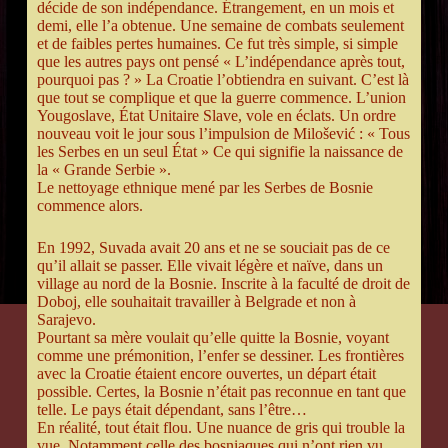
décide de son indépendance. Étrangement, en un mois et
demi, elle l’a obtenue. Une semaine de combats seulement
et de faibles pertes humaines. Ce fut très simple, si simple
que les autres pays ont pensé « L’indépendance après tout,
pourquoi pas ? » La Croatie l’obtiendra en suivant. C’est là
que tout se complique et que la guerre commence. L’union
Yougoslave, État Unitaire Slave, vole en éclats. Un ordre
nouveau voit le jour sous l’impulsion de Milošević : « Tous
les Serbes en un seul État » Ce qui signifie la naissance de
la « Grande Serbie ».
Le nettoyage ethnique mené par les Serbes de Bosnie
commence alors.
En 1992, Suvada avait 20 ans et ne se souciait pas de ce
qu’il allait se passer. Elle vivait légère et naïve, dans un
village au nord de la Bosnie. Inscrite à la faculté de droit de
Doboj, elle souhaitait travailler à Belgrade et non à
Sarajevo.
Pourtant sa mère voulait qu’elle quitte la Bosnie, voyant
comme une prémonition, l’enfer se dessiner. Les frontières
avec la Croatie étaient encore ouvertes, un départ était
possible. Certes, la Bosnie n’était pas reconnue en tant que
telle. Le pays était dépendant, sans l’être…
En réalité, tout était flou. Une nuance de gris qui trouble la
vue. Notamment celle des bosniaques qui n’ont rien vu