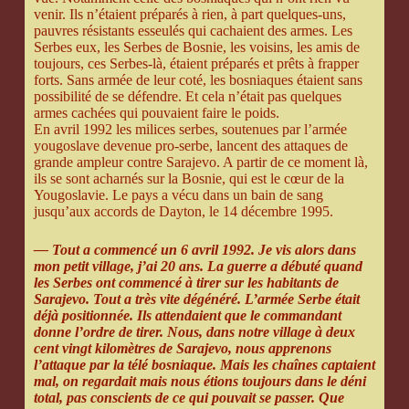
venir. Ils n’étaient préparés à rien, à part quelques-uns,
pauvres résistants esseulés qui cachaient des armes. Les
Serbes eux, les Serbes de Bosnie, les voisins, les amis de
toujours, ces Serbes-là, étaient préparés et prêts à frapper
forts. Sans armée de leur coté, les bosniaques étaient sans
possibilité de se défendre. Et cela n’était pas quelques
armes cachées qui pouvaient faire le poids.
En avril 1992 les milices serbes, soutenues par l’armée
yougoslave devenue pro-serbe, lancent des attaques de
grande ampleur contre Sarajevo. A partir de ce moment là,
ils se sont acharnés sur la Bosnie, qui est le cœur de la
Yougoslavie. Le pays a vécu dans un bain de sang
jusqu’aux accords de Dayton, le 14 décembre 1995.
— Tout a commencé un 6 avril 1992. Je vis alors dans
mon petit village, j’ai 20 ans. La guerre a débuté quand
les Serbes ont commencé à tirer sur les habitants de
Sarajevo. Tout a très vite dégénéré. L’armée Serbe était
déjà positionnée. Ils attendaient que le commandant
donne l’ordre de tirer. Nous, dans notre village à deux
cent vingt kilomètres de Sarajevo, nous apprenons
l’attaque par la télé bosniaque. Mais les chaînes captaient
mal, on regardait mais nous étions toujours dans le déni
total, pas conscients de ce qui pouvait se passer. Que