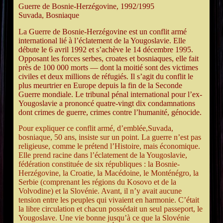
Guerre de Bosnie-Herzégovine, 1992/1995
EMBED
Suvada, Bosniaque
La Guerre de Bosnie-Herzégovine est un conflit armé
international lié à l’éclatement de la Yougoslavie. Elle
débute le 6 avril 1992 et s’achève le 14 décembre 1995.
Opposant les forces serbes, croates et bosniaques, elle fait
près de 100 000 morts — dont la moitié sont des victimes
civiles et deux millions de réfugiés. Il s’agit du conflit le
plus meurtrier en Europe depuis la fin de la Seconde
Guerre mondiale. Le tribunal pénal international pour l’ex-
Yougoslavie a prononcé quatre-vingt dix condamnations
dont crimes de guerre, crimes contre l’humanité, génocide.
Pour expliquer ce conflit armé, d’emblée,Suvada,
bosniaque, 50 ans, insiste sur un point. La guerre n’est pas
religieuse, comme le prétend l’Histoire, mais économique.
Elle prend racine dans l’éclatement de la Yougoslavie,
fédération constituée de six républiques : la Bosnie-
Herzégovine, la Croatie, la Macédoine, le Monténégro, la
Serbie (comprenant les régions du Kosovo et de la
Volvodine) et la Slovénie. Avant, il n’y avait aucune
tension entre les peuples qui vivaient en harmonie. C’était
la libre circulation et chacun possédait un seul passeport, le
Yougoslave. Une vie bonne jusqu’à ce que la Slovénie