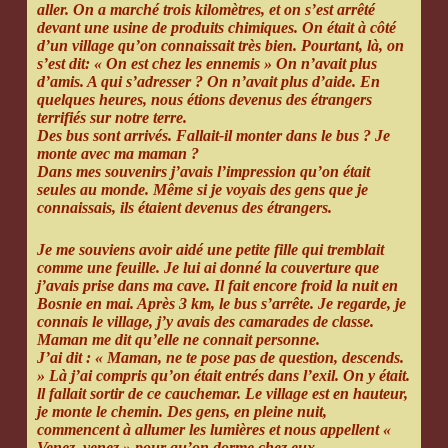
aller. On a marché trois kilomètres, et on s’est arrêté
devant une usine de produits chimiques. On était à côté
d’un village qu’on connaissait très bien. Pourtant, là, on
s’est dit: « On est chez les ennemis » On n’avait plus
d’amis. A qui s’adresser ? On n’avait plus d’aide. En
quelques heures, nous étions devenus des étrangers
terrifiés sur notre terre.
Des bus sont arrivés. Fallait-il monter dans le bus ? Je
monte avec ma maman ?
Dans mes souvenirs j’avais l’impression qu’on était
seules au monde. Même si je voyais des gens que je
connaissais, ils étaient devenus des étrangers.
Je me souviens avoir aidé une petite fille qui tremblait
comme une feuille. Je lui ai donné la couverture que
j’avais prise dans ma cave. Il fait encore froid la nuit en
Bosnie en mai. Après 3 km, le bus s’arrête. Je regarde, je
connais le village, j’y avais des camarades de classe.
Maman me dit qu’elle ne connait personne.
J’ai dit : « Maman, ne te pose pas de question, descends.
» Là j’ai compris qu’on était entrés dans l’exil. On y était.
ll fallait sortir de ce cauchemar. Le village est en hauteur,
je monte le chemin. Des gens, en pleine nuit,
commencent à allumer les lumières et nous appellent «
Venez, venez » pour qu’on dorme chez eux.