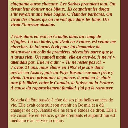
cinquante euros chacune. Les Serbes prenaient tout. On
devait leur donner nos bijoux. Ils coupaient les doigts
s’ils voyaient une belle bague. C’était des barbares. On
vivait des choses qu’on ne voit que dans les films. On
vivait l’horreur absolue.
J’étais donc en exil en Croatie, dans un camp de
réfugiés. Là ma tante, qui vivait en France, est venue me
chercher. Je lui avais écrit pour lui demander de
m’envoyer un colis de premières nécessités parce que je
n’avais rien. Un samedi matin, elle est arrivée, je ne m’ y
attendais pas. Elle m’a dit : « Tu ne restes pas ici. »
J’avais 21 ans, nous étions en 1993 et je suis donc
arrivée en Alsace, puis au Pays Basque car mon frère y
vivait. Ancien prisonnier de guerre, il avait eu le choix
une fois libéré, entre le Canada, la Suisse ou la France.
A cause du rapprochement familial, j’ai pu le retrouver.
Suvada dit être passée à côte de ses plus belles années de
vie. Elle avait construit son avenir en Bosnie et a dû
changer de cap. Jamais elle ne fera d’études de droit. Elle a
été cuisinière en France, garde d’enfants et aujourd’hui est
médiatrice au service scolaire.