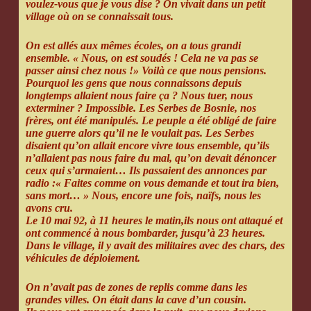
voulez-vous que je vous dise ? On vivait dans un petit
village où on se connaissait tous.
On est allés aux mêmes écoles, on a tous grandi
ensemble. « Nous, on est soudés ! Cela ne va pas se
passer ainsi chez nous !» Voilà ce que nous pensions.
Pourquoi les gens que nous connaissons depuis
longtemps allaient nous faire ça ? Nous tuer, nous
exterminer ? Impossible. Les Serbes de Bosnie, nos
frères, ont été manipulés. Le peuple a été obligé de faire
une guerre alors qu’il ne le voulait pas. Les Serbes
disaient qu’on allait encore vivre tous ensemble, qu’ils
n’allaient pas nous faire du mal, qu’on devait dénoncer
ceux qui s’armaient… Ils passaient des annonces par
radio :« Faites comme on vous demande et tout ira bien,
sans mort… » Nous, encore une fois, naïfs, nous les
avons cru.
Le 10 mai 92, à 11 heures le matin,ils nous ont attaqué et
ont commencé à nous bombarder, jusqu’à 23 heures.
Dans le village, il y avait des militaires avec des chars, des
véhicules de déploiement.
On n’avait pas de zones de replis comme dans les
grandes villes. On était dans la cave d’un cousin.