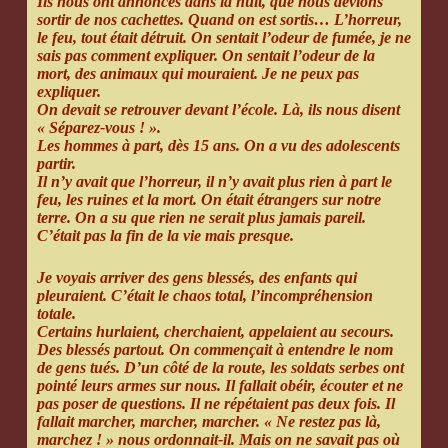
Ils nous ont annoncés dans la nuit, que nous devions
sortir de nos cachettes. Quand on est sortis… L’horreur,
le feu, tout était détruit. On sentait l’odeur de fumée, je ne
sais pas comment expliquer. On sentait l’odeur de la
mort, des animaux qui mouraient. Je ne peux pas
expliquer.
On devait se retrouver devant l’école. Là, ils nous disent
« Séparez-vous ! ».
Les hommes à part, dès 15 ans. On a vu des adolescents
partir.
Il n’y avait que l’horreur, il n’y avait plus rien à part le
feu, les ruines et la mort. On était étrangers sur notre
terre. On a su que rien ne serait plus jamais pareil.
C’était pas la fin de la vie mais presque.
Je voyais arriver des gens blessés, des enfants qui
pleuraient. C’était le chaos total, l’incompréhension
totale.
Certains hurlaient, cherchaient, appelaient au secours.
Des blessés partout. On commençait à entendre le nom
de gens tués. D’un côté de la route, les soldats serbes ont
pointé leurs armes sur nous. Il fallait obéir, écouter et ne
pas poser de questions. Il ne répétaient pas deux fois. Il
fallait marcher, marcher, marcher. « Ne restez pas là,
marchez ! » nous ordonnait-il. Mais on ne savait pas où