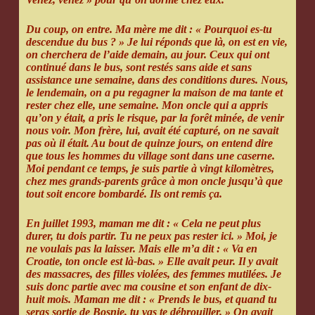
Du coup, on entre. Ma mère me dit : « Pourquoi es-tu
descendue du bus ? » Je lui réponds que là, on est en vie,
on cherchera de l’aide demain, au jour. Ceux qui ont
continué dans le bus, sont restés sans aide et sans
assistance une semaine, dans des conditions dures. Nous,
le lendemain, on a pu regagner la maison de ma tante et
rester chez elle, une semaine. Mon oncle qui a appris
qu’on y était, a pris le risque, par la forêt minée, de venir
nous voir. Mon frère, lui, avait été capturé, on ne savait
pas où il était. Au bout de quinze jours, on entend dire
que tous les hommes du village sont dans une caserne.
Moi pendant ce temps, je suis partie à vingt kilomètres,
chez mes grands-parents grâce à mon oncle jusqu’à que
tout soit encore bombardé. Ils ont remis ça.
En juillet 1993, maman me dit : « Cela ne peut plus
durer, tu dois partir. Tu ne peux pas rester ici. » Moi, je
ne voulais pas la laisser. Mais elle m’a dit : « Va en
Croatie, ton oncle est là-bas. » Elle avait peur. Il y avait
des massacres, des filles violées, des femmes mutilées. Je
suis donc partie avec ma cousine et son enfant de dix-
huit mois. Maman me dit : « Prends le bus, et quand tu
seras sortie de Bosnie, tu vas te débrouiller. » On avait