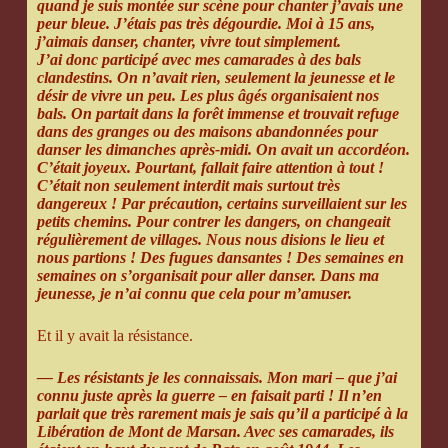
quand je suis montée sur scène pour chanter j’avais une
peur bleue. J’étais pas très dégourdie. Moi à 15 ans,
j’aimais danser, chanter, vivre tout simplement.
J’ai donc participé avec mes camarades à des bals
clandestins. On n’avait rien, seulement la jeunesse et le
désir de vivre un peu. Les plus âgés organisaient nos
bals. On partait dans la forêt immense et trouvait refuge
dans des granges ou des maisons abandonnées pour
danser les dimanches après-midi. On avait un accordéon.
C’était joyeux. Pourtant, fallait faire attention à tout !
C’était non seulement interdit mais surtout très
dangereux ! Par précaution, certains surveillaient sur les
petits chemins. Pour contrer les dangers, on changeait
régulièrement de villages. Nous nous disions le lieu et
nous partions ! Des fugues dansantes ! Des semaines en
semaines on s’organisait pour aller danser. Dans ma
jeunesse, je n’ai connu que cela pour m’amuser.
Et il y avait la résistance.
— Les résistants je les connaissais. Mon mari – que j’ai
connu juste après la guerre – en faisait parti ! Il n’en
parlait que très rarement mais je sais qu’il a participé à la
Libération de Mont de Marsan. Avec ses camarades, ils