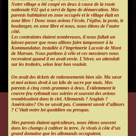
Notre village a été coupé en deux à cause de la route
nationale 932 qui a servi de ligne de démarcation. Mes
parents habitaient en zone occupée et le village était en
zone libre ! Donc nous avions l’école, l’église, la poste, le
boulanger, en zone libre et nous, nous étions de l’autre
côté.
Les contraintes étaient nombreuses, il nous fallait un
laissez-passer que nous allions faire tamponner à la
Kommandatur, installée à l’imprimerie Lacoste de Mont
de Marsan. Nous partions à vélo et ces messieurs nous
recevaient quand il en avait envie. L’hiver, on attendait
sur les trottoirs, selon leur bon vouloir.
On avait des tickets de rationnements bien sûr. Ma sœur
et moi avions droit à un kilo de sucre par mois. Mes
parents à cinq cents grammes à deux. Évidemment le
couvre-feu rythmait nos soirées et souvent des avions
vrombissaient dans le ciel. Allemands ? Anglais ?
Américains? On ne savait pas. Comment savoir d’ailleurs
? C’était notre lot quotidien ou presque.
Mes parents étaient agriculteurs, nous étions souvent
dans les champs à cultiver la terre. Je vivais à côte d’un
grand domaine que les allemands occupaient.