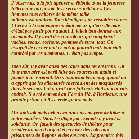
J’observais, à la fois apeurée et éblouie toute la jeunesse
hitlérienne qui faisait des exercices militaires. Ces
hommes tous calibrés de la même taille
m’impressionnaient. Tous identiques, de véritables clones
! Certes à la campagne on était mieux qu’en ville mais
c’était pas facile pour autant. Il fallait tout donner aux
allemands. Il y avait des contrôleurs qui comptaient
vaches, veaux, cochons, pommes de terre, tout. On
essayait de cacher tout ce qu’on pouvait mais tout était
contrôlé par les allemands. C’était pas simple.
Bien sûr, il y avait aussi des rafles dans les environs. Un
jour mon père est parti faire des courses un matin et
jamais il ne revenait. On s’inquiétait beaucoup quand on
a appris que les allemands cherchaient des maquisards
dans le secteur. Lui n’avait rien fait mais était au mauvais
endroit. Il a été emmené au Fort du Hâ, à Bordeaux, une
grande prison où il est resté quatre mois.
On subissait mais avions en nous des moyens de lutter à
notre manière. Dans le village par exemple il y avait la
solidarité. On faisait des spectacles de théâtre pour
récolter un peu d’argent et envoyer des colis aux
prisonniers de Retjons et des environs. La première fois