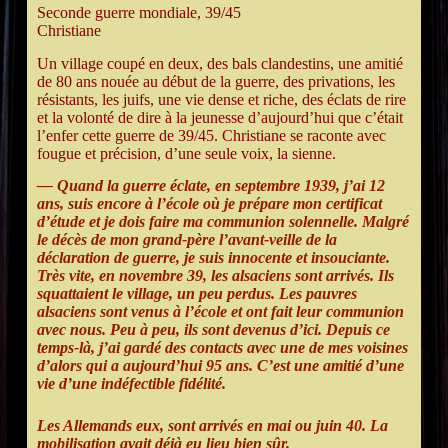
Seconde guerre mondiale, 39/45
EMBED
Christiane
Un village coupé en deux, des bals clandestins, une amitié
de 80 ans nouée au début de la guerre, des privations, les
résistants, les juifs, une vie dense et riche, des éclats de rire
et la volonté de dire à la jeunesse d’aujourd’hui que c’était
l’enfer cette guerre de 39/45. Christiane se raconte avec
fougue et précision, d’une seule voix, la sienne.
— Quand la guerre éclate, en septembre 1939, j’ai 12
ans, suis encore à l’école où je prépare mon certificat
d’étude et je dois faire ma communion solennelle. Malgré
le décès de mon grand-père l’avant-veille de la
déclaration de guerre, je suis innocente et insouciante.
Très vite, en novembre 39, les alsaciens sont arrivés. Ils
squattaient le village, un peu perdus. Les pauvres
alsaciens sont venus à l’école et ont fait leur communion
avec nous. Peu à peu, ils sont devenus d’ici. Depuis ce
temps-là, j’ai gardé des contacts avec une de mes voisines
d’alors qui a aujourd’hui 95 ans. C’est une amitié d’une
vie d’une indéfectible fidélité.
Les Allemands eux, sont arrivés en mai ou juin 40. La
mobilisation avait déjà eu lieu bien sûr.