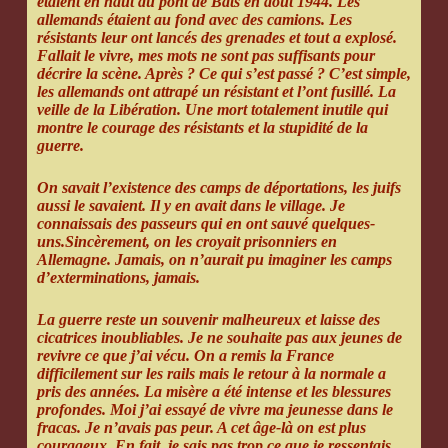
étaient en haut du pont de Bats en août 1944. Les
allemands étaient au fond avec des camions. Les
résistants leur ont lancés des grenades et tout a explosé.
Fallait le vivre, mes mots ne sont pas suffisants pour
décrire la scène. Après ? Ce qui s’est passé ? C’est simple,
les allemands ont attrapé un résistant et l’ont fusillé. La
veille de la Libération. Une mort totalement inutile qui
montre le courage des résistants et la stupidité de la
guerre.
On savait l’existence des camps de déportations, les juifs
aussi le savaient. Il y en avait dans le village. Je
connaissais des passeurs qui en ont sauvé quelques-
uns.Sincèrement, on les croyait prisonniers en
Allemagne. Jamais, on n’aurait pu imaginer les camps
d’exterminations, jamais.
La guerre reste un souvenir malheureux et laisse des
cicatrices inoubliables. Je ne souhaite pas aux jeunes de
revivre ce que j’ai vécu. On a remis la France
difficilement sur les rails mais le retour à la normale a
pris des années. La misère a été intense et les blessures
profondes. Moi j’ai essayé de vivre ma jeunesse dans le
fracas. Je n’avais pas peur. A cet âge-là on est plus
courageux. En fait, je sais pas trop ce que je ressentais.