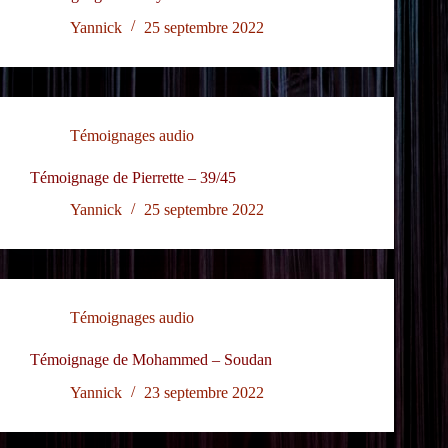
Yannick
25 septembre 2022
Témoignages audio
Témoignage de Pierrette – 39/45
Yannick
25 septembre 2022
Témoignages audio
Témoignage de Mohammed – Soudan
Yannick
23 septembre 2022